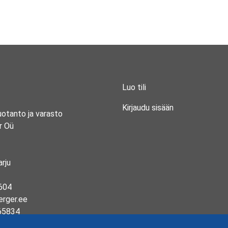
Luo tili
Kirjaudu sisään
uotanto ja varasto
r Oü
rju
604
erger.ee
65834
13