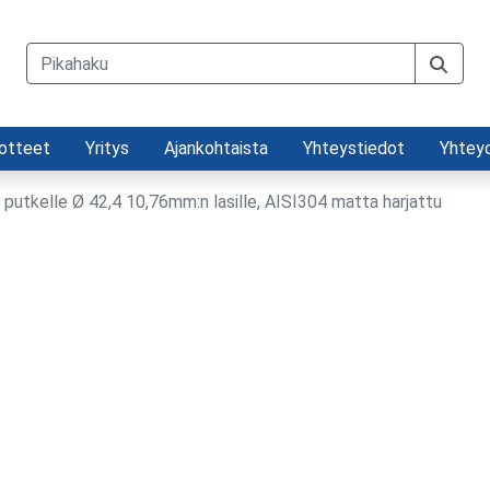
otteet
Yritys
Ajankohtaista
Yhteystiedot
Yhtey
 putkelle Ø 42,4 10,76mm:n lasille, AISI304 matta harjattu