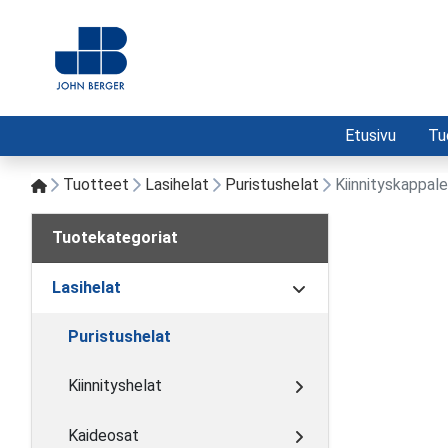
Etusivu
Tu
Tuotteet
Lasihelat
Puristushelat
Kiinnityskappale
Tuotekategoriat
Lasihelat
Puristushelat
Kiinnityshelat
Kaideosat