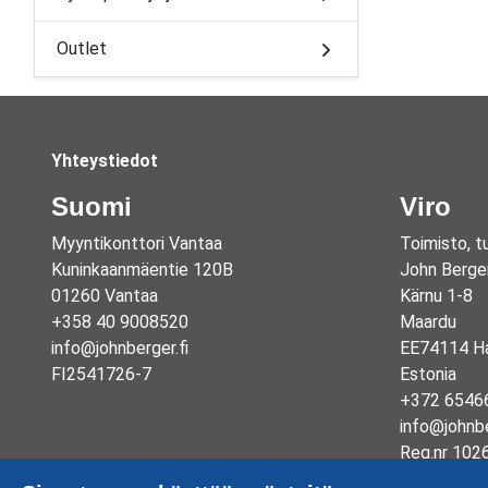
Outlet
Yhteystiedot
Suomi
Viro
Myyntikonttori Vantaa
Toimisto, t
Kuninkaanmäentie 120B
John Berge
01260 Vantaa
Kärnu 1-8
+358 40 9008520
Maardu
info@johnberger.fi
EE74114 Ha
FI2541726-7
Estonia
+372 6546
info@johnb
Reg.nr 102
EE1003325