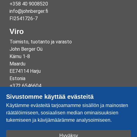
+358 40 9008520
info@johnberger.fi
FI2541726-7
Viro
Toimisto, tuotanto ja varasto
John Berger Oü
Kärnu 1-8
Maardu
EE74114 Harju
Estonia
+372 6546604
info@johnberger.ee
Sivustomme käyttää evästeitä
Reg.nr 10265834
Käytämme evästeitä tarjoamamme sisällön ja mainosten
EE100332513
räätälöimiseen, sosiaalisen median ominaisuuksien
tukemiseen ja kävijämäärämme analysoimiseen.
Hyväksy