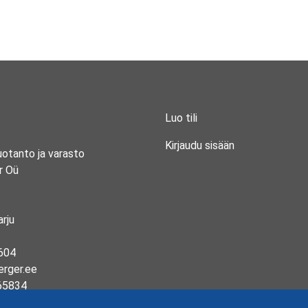
Luo tili
Kirjaudu sisään
uotanto ja varasto
r Oü
rju
604
erger.ee
65834
13