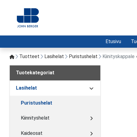
Etusivu
Tu
Tuotteet
Lasihelat
Puristushelat
Kiinityskappale 
Tuotekategoriat
Lasihelat
Puristushelat
Kiinnityshelat
Kaideosat