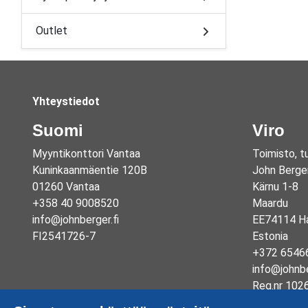
Outlet
Yhteystiedot
Suomi
Viro
Myyntikonttori Vantaa
Toimisto, t
Kuninkaanmäentie 120B
John Berge
01260 Vantaa
Kärnu 1-8
+358 40 9008520
Maardu
info@johnberger.fi
EE74114 Ha
FI2541726-7
Estonia
+372 6546
info@johnb
Reg.nr 102
EE1003325