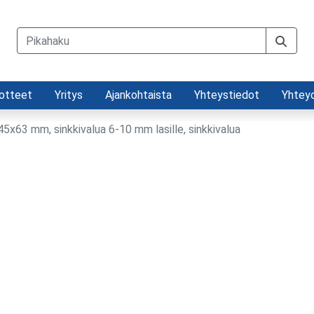
otteet
Yritys
Ajankohtaista
Yhteystiedot
Yhtey
45x63 mm, sinkkivalua 6-10 mm lasille, sinkkivalua