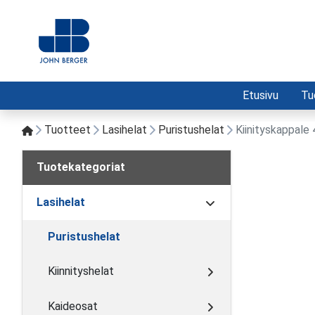
Etusivu
Tu
Tuotteet
Lasihelat
Puristushelat
Kiinityskappale
Tuotekategoriat
Lasihelat
Puristushelat
Kiinnityshelat
Kaideosat