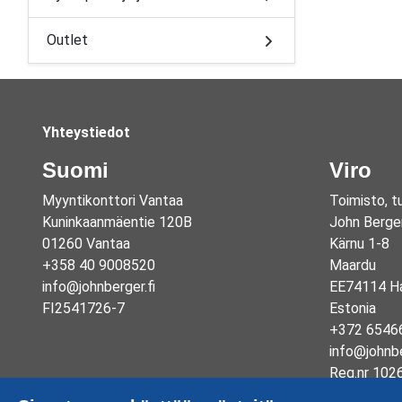
Outlet
Yhteystiedot
Suomi
Viro
Myyntikonttori Vantaa
Toimisto, t
Kuninkaanmäentie 120B
John Berge
01260 Vantaa
Kärnu 1-8
+358 40 9008520
Maardu
info@johnberger.fi
EE74114 Ha
FI2541726-7
Estonia
+372 6546
info@johnb
Reg.nr 102
EE1003325