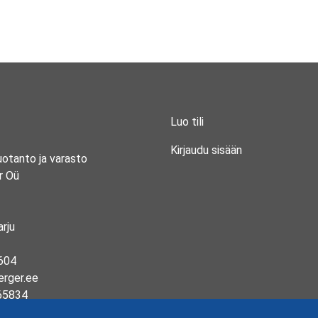
Luo tili
Kirjaudu sisään
uotanto ja varasto
r Oü
rju
604
erger.ee
65834
13