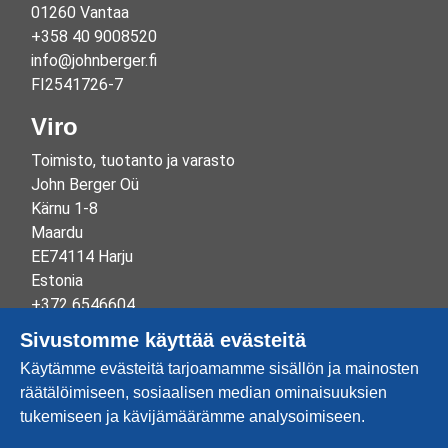
01260 Vantaa
+358 40 9008520
info@johnberger.fi
FI2541726-7
Viro
Toimisto, tuotanto ja varasto
John Berger Oü
Kärnu 1-8
Maardu
EE74114 Harju
Estonia
+372 6546604
info@johnberger.ee
Sivustomme käyttää evästeitä
Reg.nr 10265834
Käytämme evästeitä tarjoamamme sisällön ja mainosten
EE100332513
räätälöimiseen, sosiaalisen median ominaisuuksien
tukemiseen ja kävijämäärämme analysoimiseen.