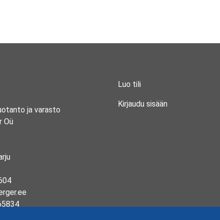
Luo tili
Kirjaudu sisään
uotanto ja varasto
r Oü
rju
604
erger.ee
65834
13