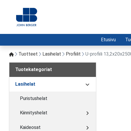
Etusivu
Tu
Tuotteet
Lasihelat
Profiilit
U-profiili 13,2x20x25
Tuotekategoriat
Lasihelat
Puristushelat
Kiinnityshelat
Kaideosat