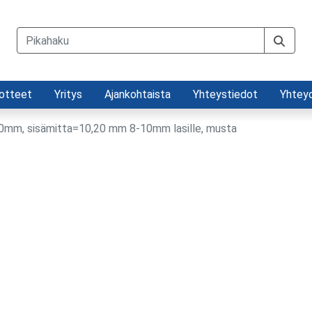
otteet
Yritys
Ajankohtaista
Yhteystiedot
Yhtey
00mm, sisämitta=10,20 mm 8-10mm lasille, musta