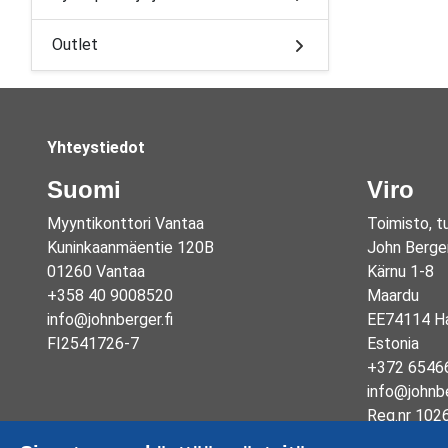
Outlet
Yhteystiedot
Suomi
Viro
Myyntikonttori Vantaa
Toimisto, t
Kuninkaanmäentie 120B
John Berge
01260 Vantaa
Kärnu 1-8
+358 40 9008520
Maardu
info@johnberger.fi
EE74114 Ha
FI2541726-7
Estonia
+372 6546
info@johnb
Reg.nr 102
EE1003325