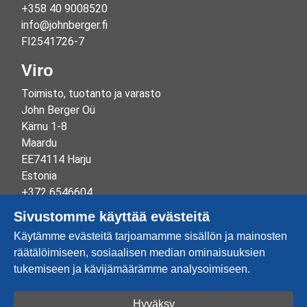
+358 40 9008520
info@johnberger.fi
FI2541726-7
Viro
Toimisto, tuotanto ja varasto
John Berger Oü
Kärnu 1-8
Maardu
EE74114 Harju
Estonia
+372 6546604
info@johnberger.ee
Sivustomme käyttää evästeitä
Reg.nr 10265834
Käytämme evästeitä tarjoamamme sisällön ja mainosten
EE100332513
räätälöimiseen, sosiaalisen median ominaisuuksien
tukemiseen ja kävijämäärämme analysoimiseen.
Hyväksy