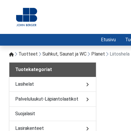
Etusivu
Tu
Tuotteet
Suihkut, Saunat ja WC
Planet
Liitoshela
Tuotekategoriat
Lasihelat
Palveluluukut-Läpiantolaatikot
Suojalasit
Lasirakenteet