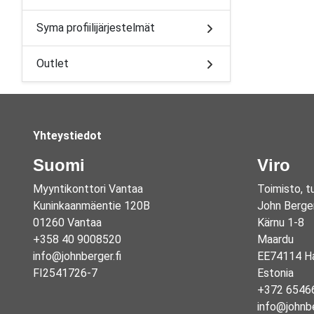
Syma profiilijärjestelmät
Outlet
Yhteystiedot
Suomi
Viro
Myyntikonttori Vantaa
Toimisto, t
Kuninkaanmäentie 120B
John Berge
01260 Vantaa
Kärnu 1-8
+358 40 9008520
Maardu
info@johnberger.fi
EE74114 Ha
FI2541726-7
Estonia
+372 6546
info@johnb