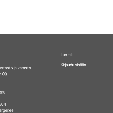
Luo tili
Kirjaudu sisään
uotanto ja varasto
r Oü
rju
604
erger.ee