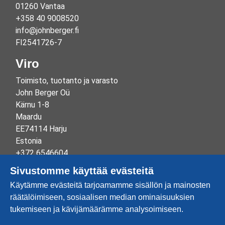
01260 Vantaa
+358 40 9008520
info@johnberger.fi
FI2541726-7
Viro
Toimisto, tuotanto ja varasto
John Berger Oü
Kärnu 1-8
Maardu
EE74114 Harju
Estonia
+372 6546604
info@johnberger.ee
Sivustomme käyttää evästeitä
Reg.nr 10265834
Käytämme evästeitä tarjoamamme sisällön ja mainosten
EE100332513
räätälöimiseen, sosiaalisen median ominaisuuksien
tukemiseen ja kävijämäärämme analysoimiseen.