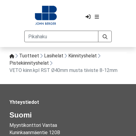
Tuotteet
Lasihelat
Kiinnityshelat
Pistekiinnityshelat
VETO kiinn.kpl RST Ø40mm musta tiiviste 8-12mm
Yhteystiedot
Suomi
Myyntikonttori Vantaa
Kuninkaanmäentie 120B