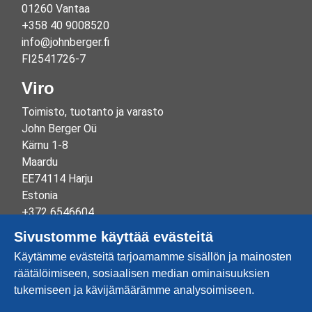
01260 Vantaa
+358 40 9008520
info@johnberger.fi
FI2541726-7
Viro
Toimisto, tuotanto ja varasto
John Berger Oü
Kärnu 1-8
Maardu
EE74114 Harju
Estonia
+372 6546604
info@johnberger.ee
Sivustomme käyttää evästeitä
Reg.nr 10265834
Käytämme evästeitä tarjoamamme sisällön ja mainosten
EE100332513
räätälöimiseen, sosiaalisen median ominaisuuksien
tukemiseen ja kävijämäärämme analysoimiseen.