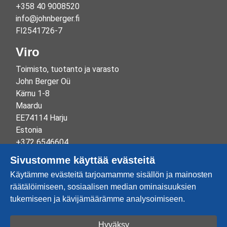
+358 40 9008520
info@johnberger.fi
FI2541726-7
Viro
Toimisto, tuotanto ja varasto
John Berger Oü
Kärnu 1-8
Maardu
EE74114 Harju
Estonia
+372 6546604
info@johnberger.ee
Sivustomme käyttää evästeitä
Reg.nr 10265834
Käytämme evästeitä tarjoamamme sisällön ja mainosten
EE100332513
räätälöimiseen, sosiaalisen median ominaisuuksien
tukemiseen ja kävijämäärämme analysoimiseen.
Hyväksy