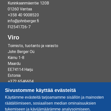
Kuninkaanmäentie 120B
01260 Vantaa
+358 40 9008520
info@johnberger.fi
FI2541726-7
Viro
Toimisto, tuotanto ja varasto
John Berger Oü
Kärnu 1-8
Maardu
EE74114 Harju
Estonia
+372 6546604
info@johnberger.ee
Sivustomme käyttää evästeitä
Reg.nr 10265834
Käytämme evästeitä tarjoamamme sisällön ja mainosten
EE100332513
räätälöimiseen, sosiaalisen median ominaisuuksien
tukemiseen ja kävijämäärämme analysoimiseen.