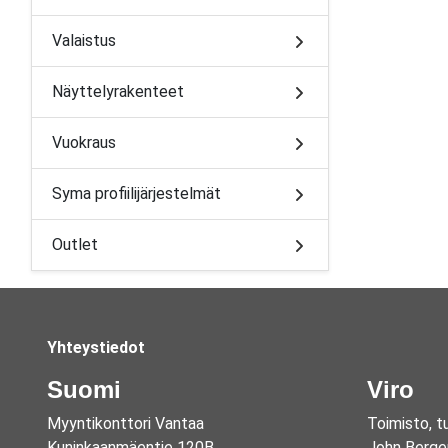
Valaistus
Näyttelyrakenteet
Vuokraus
Syma profiilijärjestelmät
Outlet
Yhteystiedot
Suomi
Viro
Myyntikonttori Vantaa
Toimisto, t
Kuninkaanmäentie 120B
John Berge