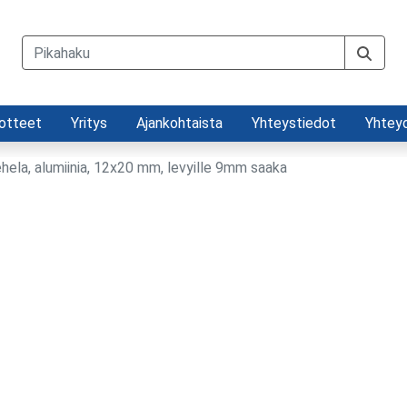
otteet
Yritys
Ajankohtaista
Yhteystiedot
Yhtey
hela, alumiinia, 12x20 mm, levyille 9mm saaka