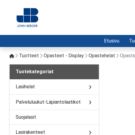
Etusivu
Tu
Tuotteet
Opasteet - Display
Opastehelat
Opaste
Tuotekategoriat
Lasihelat
Palveluluukut-Läpiantolaatikot
Suojalasit
Lasirakenteet