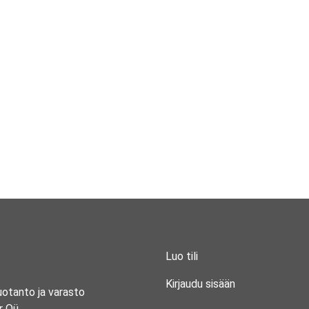
Luo tili
Kirjaudu sisään
uotanto ja varasto
r Oü