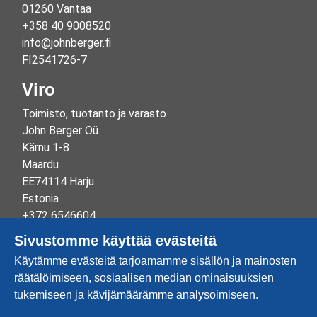
01260 Vantaa
+358 40 9008520
info@johnberger.fi
FI2541726-7
Viro
Toimisto, tuotanto ja varasto
John Berger Oü
Kärnu 1-8
Maardu
EE74114 Harju
Estonia
+372 6546604
info@johnberger.ee
Sivustomme käyttää evästeitä
Reg.nr 10265834
Käytämme evästeitä tarjoamamme sisällön ja mainosten
EE100332513
räätälöimiseen, sosiaalisen median ominaisuuksien
tukemiseen ja kävijämäärämme analysoimiseen.