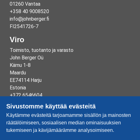
01260 Vantaa
+358 40 9008520
info@johnberger.fi
FI2541726-7
Viro
Toimisto, tuotanto ja varasto
John Berger Oü
Kärnu 1-8
Maardu
EE74114 Harju
Estonia
+372 6546604
info@johnberger.ee
Sivustomme käyttää evästeitä
Reg.nr 10265834
Käytämme evästeitä tarjoamamme sisällön ja mainosten
EE100332513
räätälöimiseen, sosiaalisen median ominaisuuksien
tukemiseen ja kävijämäärämme analysoimiseen.