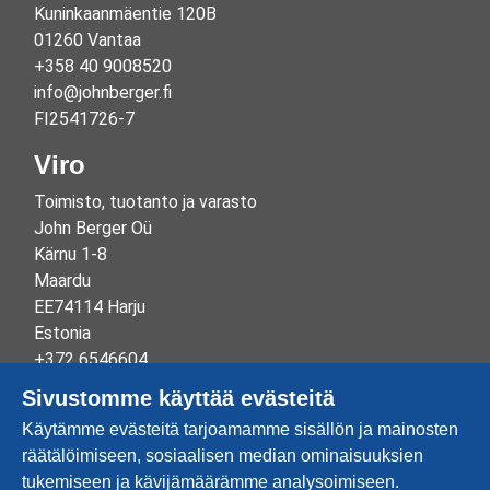
Kuninkaanmäentie 120B
01260 Vantaa
+358 40 9008520
info@johnberger.fi
FI2541726-7
Viro
Toimisto, tuotanto ja varasto
John Berger Oü
Kärnu 1-8
Maardu
EE74114 Harju
Estonia
+372 6546604
info@johnberger.ee
Sivustomme käyttää evästeitä
Reg.nr 10265834
Käytämme evästeitä tarjoamamme sisällön ja mainosten
EE100332513
räätälöimiseen, sosiaalisen median ominaisuuksien
tukemiseen ja kävijämäärämme analysoimiseen.