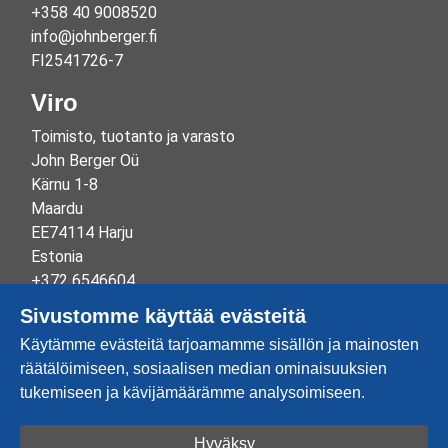
+358 40 9008520
info@johnberger.fi
FI2541726-7
Viro
Toimisto, tuotanto ja varasto
John Berger Oü
Kärnu 1-8
Maardu
EE74114 Harju
Estonia
+372 6546604
info@johnberger.ee
Sivustomme käyttää evästeitä
Reg.nr 10265834
Käytämme evästeitä tarjoamamme sisällön ja mainosten
EE100332513
räätälöimiseen, sosiaalisen median ominaisuuksien
tukemiseen ja kävijämäärämme analysoimiseen.
Hyväksy