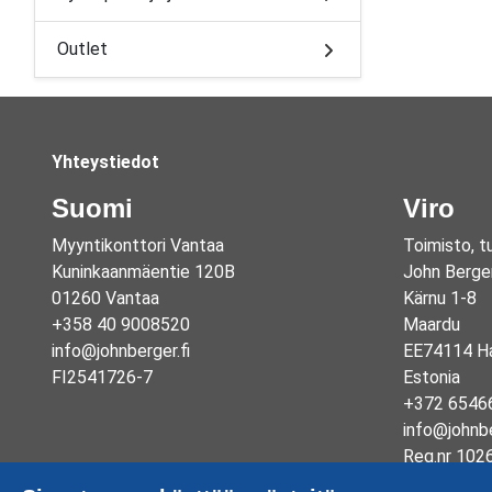
Outlet
Yhteystiedot
Suomi
Viro
Myyntikonttori Vantaa
Toimisto, t
Kuninkaanmäentie 120B
John Berge
01260 Vantaa
Kärnu 1-8
+358 40 9008520
Maardu
info@johnberger.fi
EE74114 Ha
FI2541726-7
Estonia
+372 6546
info@johnb
Reg.nr 102
EE1003325