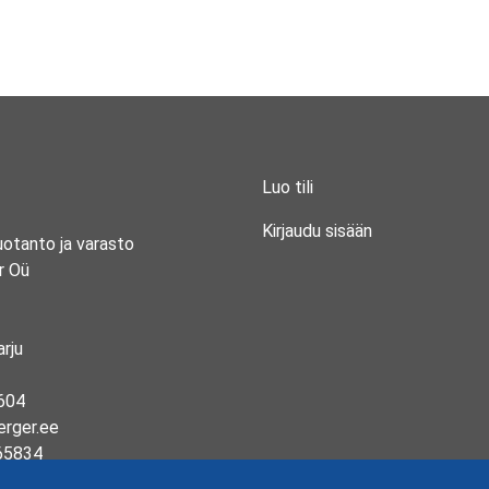
Luo tili
Kirjaudu sisään
uotanto ja varasto
r Oü
rju
604
erger.ee
65834
13