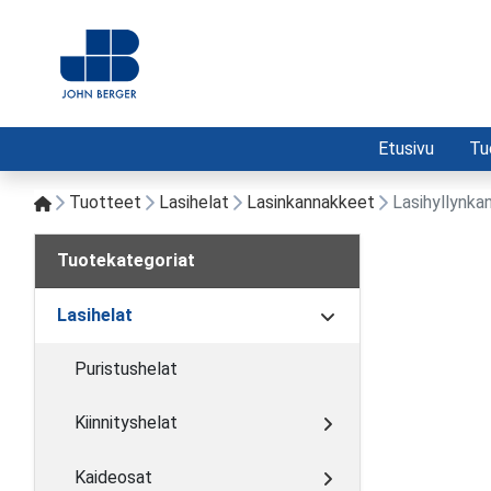
Etusivu
Tu
Tuotteet
Lasihelat
Lasinkannakkeet
Lasihyllynka
Tuotekategoriat
Lasihelat
Puristushelat
Kiinnityshelat
Kaideosat