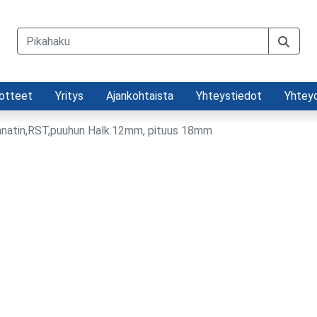
otteet
Yritys
Ajankohtaista
Yhteystiedot
Yhtey
nnatin,RST,puuhun Halk.12mm, pituus 18mm