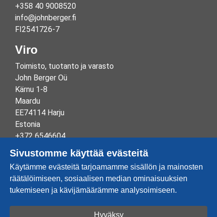
+358 40 9008520
info@johnberger.fi
FI2541726-7
Viro
Toimisto, tuotanto ja varasto
John Berger Oü
Kärnu 1-8
Maardu
EE74114 Harju
Estonia
+372 6546604
info@johnberger.ee
Sivustomme käyttää evästeitä
Reg.nr 10265834
Käytämme evästeitä tarjoamamme sisällön ja mainosten
EE100332513
räätälöimiseen, sosiaalisen median ominaisuuksien
tukemiseen ja kävijämäärämme analysoimiseen.
Hyväksy