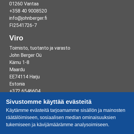
01260 Vantaa
+358 40 9008520
info@johnberger.fi
FI2541726-7
Viro
Toimisto, tuotanto ja varasto
John Berger Oü
Kärnu 1-8
Maardu
EE74114 Harju
Estonia
+372 6546604
info@johnberger.ee
Sivustomme käyttää evästeitä
Reg.nr 10265834
Käytämme evästeitä tarjoamamme sisällön ja mainosten
EE100332513
räätälöimiseen, sosiaalisen median ominaisuuksien
tukemiseen ja kävijämäärämme analysoimiseen.