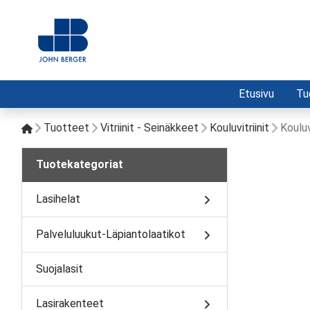
Etusivu
Tu
Tuotteet
Vitriinit - Seinäkkeet
Kouluvitriinit
Kouluv
Tuotekategoriat
Lasihelat
Palveluluukut-Läpiantolaatikot
Suojalasit
Lasirakenteet