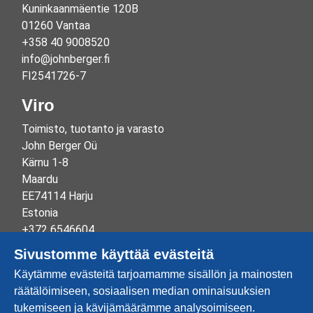
Kuninkaanmäentie 120B
01260 Vantaa
+358 40 9008520
info@johnberger.fi
FI2541726-7
Viro
Toimisto, tuotanto ja varasto
John Berger Oü
Kärnu 1-8
Maardu
EE74114 Harju
Estonia
+372 6546604
info@johnberger.ee
Sivustomme käyttää evästeitä
Reg.nr 10265834
Käytämme evästeitä tarjoamamme sisällön ja mainosten
EE100332513
räätälöimiseen, sosiaalisen median ominaisuuksien
tukemiseen ja kävijämäärämme analysoimiseen.