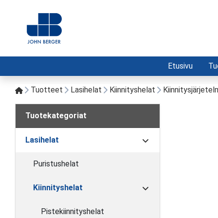
Etusivu
Tu
Tuotteet
Lasihelat
Kiinnityshelat
Kiinnitysjärjete
Tuotekategoriat
Lasihelat
Puristushelat
Kiinnityshelat
Pistekiinnityshelat