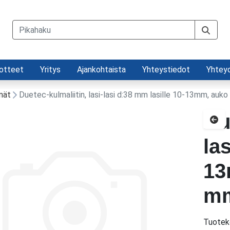
otteet
Yritys
Ajankohtaista
Yhteystiedot
Yhtey
lmät
Duetec-kulmaliitin, lasi-lasi d:38 mm lasille 10-13mm, auko
Du
Pal
la
13
mm
Tuotek