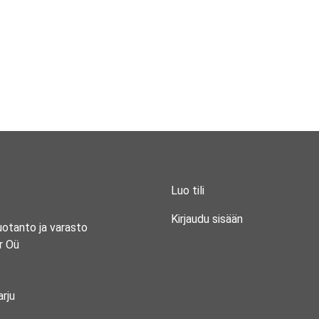
Luo tili
Kirjaudu sisään
uotanto ja varasto
r Oü
rju