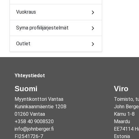
Vuokraus
Syma profiilijärjestelmät
Outlet
Yhteystiedot
Suomi
Viro
Myyntikonttori Vantaa
Toimisto, t
Kuninkaanmäentie 120B
John Berge
01260 Vantaa
Kärnu 1-8
+358 40 9008520
Maardu
info@johnberger.fi
EE74114 Ha
FI2541726-7
Estonia