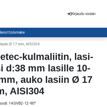
Kirjaudu sisään
denottolomake
 lasiin Ø 17 mm, AISI304
etec-kulmaliitin, lasi-
aa takaisin
si d:38 mm lasille 10-
mm, auko lasiin Ø 17
, AISI304
oodi:
14.GVB2-12-90°