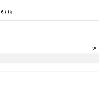
0 €
/ tk