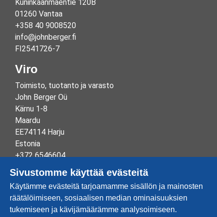
Kuninkaanmäentie 120B
01260 Vantaa
+358 40 9008520
info@johnberger.fi
FI2541726-7
Viro
Toimisto, tuotanto ja varasto
John Berger Oü
Kärnu 1-8
Maardu
EE74114 Harju
Estonia
+372 6546604
info@johnberger.ee
Sivustomme käyttää evästeitä
Reg.nr 10265834
Käytämme evästeitä tarjoamamme sisällön ja mainosten
EE100332513
räätälöimiseen, sosiaalisen median ominaisuuksien
tukemiseen ja kävijämäärämme analysoimiseen.