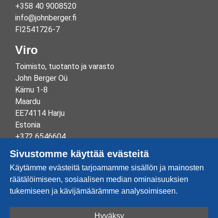
+358 40 9008520
info@johnberger.fi
FI2541726-7
Viro
Toimisto, tuotanto ja varasto
John Berger Oü
Kärnu 1-8
Maardu
EE74114 Harju
Estonia
+372 6546604
info@johnberger.ee
Sivustomme käyttää evästeitä
Reg.nr 10265834
Käytämme evästeitä tarjoamamme sisällön ja mainosten
EE100332513
räätälöimiseen, sosiaalisen median ominaisuuksien
tukemiseen ja kävijämäärämme analysoimiseen.
Hyväksy