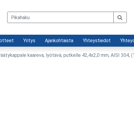
otteet
Yritys
Ajankohtaista
Yhteystiedot
Yhtey
äätykappale kaareva, lyötävä, putkelle 42,4x2,0 mm, AISI 304,