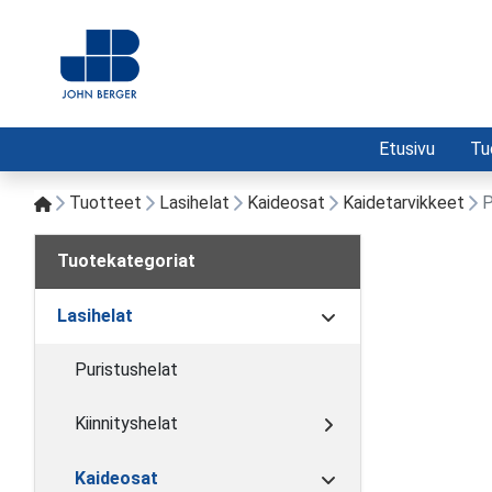
Etusivu
Tu
Tuotteet
Lasihelat
Kaideosat
Kaidetarvikkeet
P
Tuotekategoriat
Lasihelat
Puristushelat
Kiinnityshelat
Kaideosat