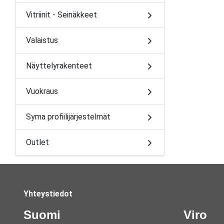
Vitriinit - Seinäkkeet
Valaistus
Näyttelyrakenteet
Vuokraus
Syma profiilijärjestelmät
Outlet
Yhteystiedot
Suomi
Viro