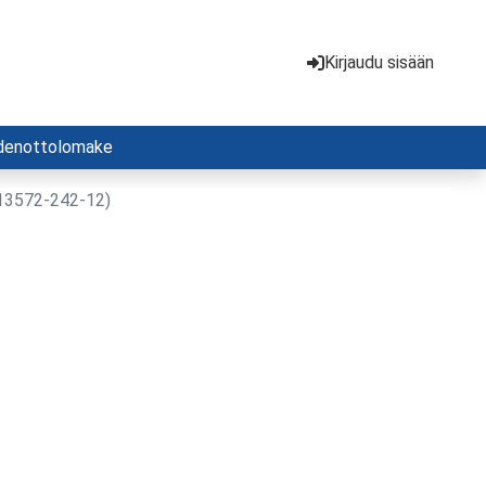
Kirjaudu sisään
denottolomake
 (13572-242-12)