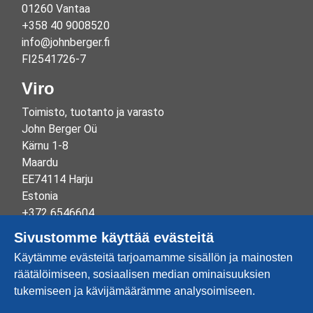
01260 Vantaa
+358 40 9008520
info@johnberger.fi
FI2541726-7
Viro
Toimisto, tuotanto ja varasto
John Berger Oü
Kärnu 1-8
Maardu
EE74114 Harju
Estonia
+372 6546604
info@johnberger.ee
Sivustomme käyttää evästeitä
Reg.nr 10265834
Käytämme evästeitä tarjoamamme sisällön ja mainosten
EE100332513
räätälöimiseen, sosiaalisen median ominaisuuksien
tukemiseen ja kävijämäärämme analysoimiseen.