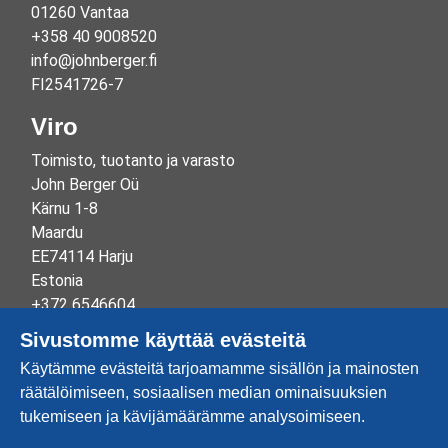
01260 Vantaa
+358 40 9008520
info@johnberger.fi
FI2541726-7
Viro
Toimisto, tuotanto ja varasto
John Berger Oü
Kärnu 1-8
Maardu
EE74114 Harju
Estonia
+372 6546604
info@johnberger.ee
Sivustomme käyttää evästeitä
Reg.nr 10265834
Käytämme evästeitä tarjoamamme sisällön ja mainosten
EE100332513
räätälöimiseen, sosiaalisen median ominaisuuksien
tukemiseen ja kävijämäärämme analysoimiseen.