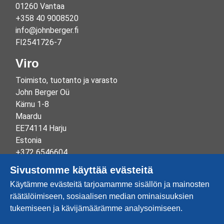
01260 Vantaa
+358 40 9008520
info@johnberger.fi
FI2541726-7
Viro
Toimisto, tuotanto ja varasto
John Berger Oü
Kärnu 1-8
Maardu
EE74114 Harju
Estonia
+372 6546604
info@johnberger.ee
Sivustomme käyttää evästeitä
Reg.nr 10265834
Käytämme evästeitä tarjoamamme sisällön ja mainosten
EE100332513
räätälöimiseen, sosiaalisen median ominaisuuksien
tukemiseen ja kävijämäärämme analysoimiseen.