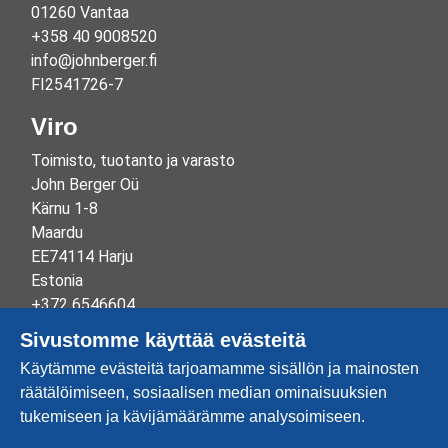
01260 Vantaa
+358 40 9008520
info@johnberger.fi
FI2541726-7
Viro
Toimisto, tuotanto ja varasto
John Berger Oü
Kärnu 1-8
Maardu
EE74114 Harju
Estonia
+372 6546604
info@johnberger.ee
Sivustomme käyttää evästeitä
Reg.nr 10265834
Käytämme evästeitä tarjoamamme sisällön ja mainosten
EE100332513
räätälöimiseen, sosiaalisen median ominaisuuksien
tukemiseen ja kävijämäärämme analysoimiseen.