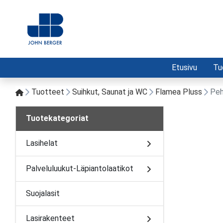
Etusivu
Tu
Tuotteet
Suihkut, Saunat ja WC
Flamea Pluss
Peh
Tuotekategoriat
Lasihelat
Palveluluukut-Läpiantolaatikot
Suojalasit
Lasirakenteet