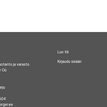
Luo tili
Kirjaudu sisään
uotanto ja varasto
r Oü
rju
604
erger.ee