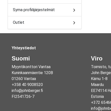
Syma profiilijärjestelmät
Outlet
Yhteystiedot
Suomi
Viro
Myyntikonttori Vantaa
Toimisto, t
Kuninkaanmäentie 120B
John Berge
01260 Vantaa
Kärnu 1-8
+358 40 9008520
Maardu
info@johnberger.fi
EE74114 Ha
FI2541726-7
Estonia
+372 6546
info@johnb