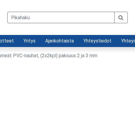
otteet
Yritys
Ajankohtaista
Yhteystiedot
Yhtey
meät PVC-nauhat, (2x2kpl) paksuus 2 ja 3 mm