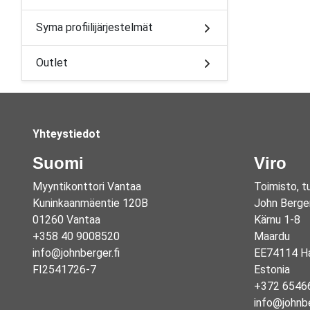
Syma profiilijärjestelmät
Outlet
Yhteystiedot
Suomi
Viro
Myyntikonttori Vantaa
Toimisto, t
Kuninkaanmäentie 120B
John Berge
01260 Vantaa
Kärnu 1-8
+358 40 9008520
Maardu
info@johnberger.fi
EE74114 Ha
FI2541726-7
Estonia
+372 6546
info@johnb