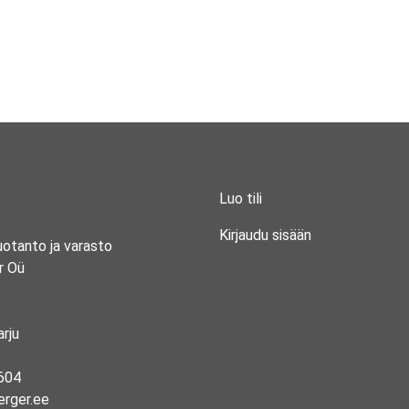
Luo tili
Kirjaudu sisään
uotanto ja varasto
r Oü
rju
604
erger.ee