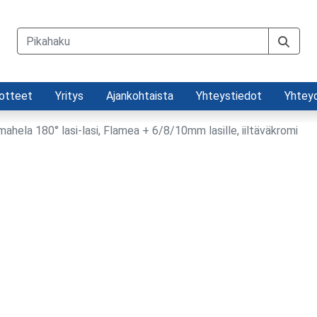
otteet
Yritys
Ajankohtaista
Yhteystiedot
Yhtey
mahela 180° lasi-lasi, Flamea + 6/8/10mm lasille, iiltäväkromi