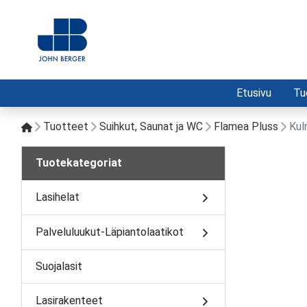
Etusivu
Tu
Tuotteet
Suihkut, Saunat ja WC
Flamea Pluss
Kul
Tuotekategoriat
Lasihelat
Palveluluukut-Läpiantolaatikot
Suojalasit
Lasirakenteet