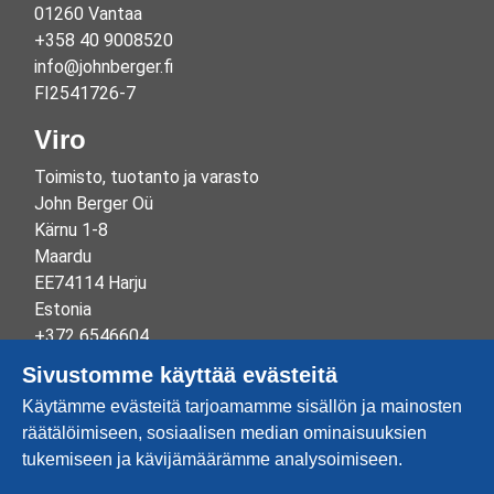
01260 Vantaa
+358 40 9008520
info@johnberger.fi
FI2541726-7
Viro
Toimisto, tuotanto ja varasto
John Berger Oü
Kärnu 1-8
Maardu
EE74114 Harju
Estonia
+372 6546604
info@johnberger.ee
Sivustomme käyttää evästeitä
Reg.nr 10265834
Käytämme evästeitä tarjoamamme sisällön ja mainosten
EE100332513
räätälöimiseen, sosiaalisen median ominaisuuksien
tukemiseen ja kävijämäärämme analysoimiseen.