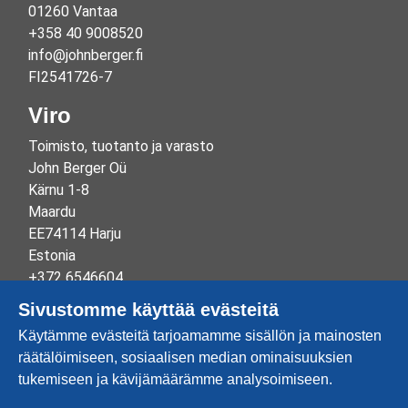
01260 Vantaa
+358 40 9008520
info@johnberger.fi
FI2541726-7
Viro
Toimisto, tuotanto ja varasto
John Berger Oü
Kärnu 1-8
Maardu
EE74114 Harju
Estonia
+372 6546604
info@johnberger.ee
Sivustomme käyttää evästeitä
Reg.nr 10265834
Käytämme evästeitä tarjoamamme sisällön ja mainosten
EE100332513
räätälöimiseen, sosiaalisen median ominaisuuksien
tukemiseen ja kävijämäärämme analysoimiseen.