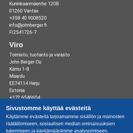
Kuninkaanmäentie 120B
01260 Vantaa
+358 40 9008520
info@johnberger.fi
FI2541726-7
Viro
Toimisto, tuotanto ja varasto
John Berger Oü
Kärnu 1-8
Maardu
EE74114 Harju
Estonia
+372 6546604
info@johnberger.ee
Sivustomme käyttää evästeitä
Reg.nr 10265834
Käytämme evästeitä tarjoamamme sisällön ja mainosten
EE100332513
räätälöimiseen, sosiaalisen median ominaisuuksien
tukemiseen ja kävijämäärämme analysoimiseen.