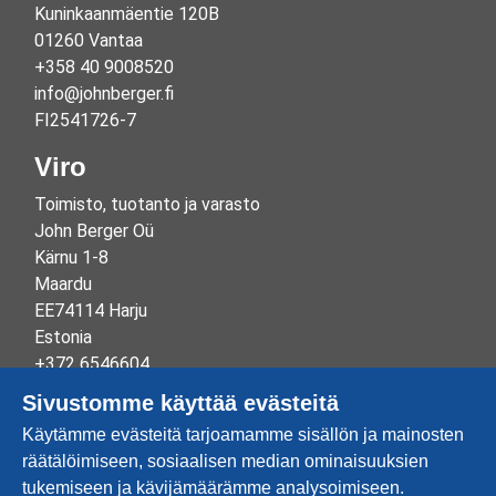
Kuninkaanmäentie 120B
01260 Vantaa
+358 40 9008520
info@johnberger.fi
FI2541726-7
Viro
Toimisto, tuotanto ja varasto
John Berger Oü
Kärnu 1-8
Maardu
EE74114 Harju
Estonia
+372 6546604
info@johnberger.ee
Sivustomme käyttää evästeitä
Reg.nr 10265834
Käytämme evästeitä tarjoamamme sisällön ja mainosten
EE100332513
räätälöimiseen, sosiaalisen median ominaisuuksien
tukemiseen ja kävijämäärämme analysoimiseen.