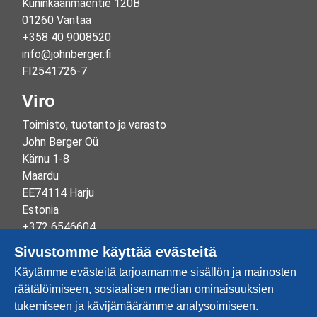
Kuninkaanmäentie 120B
01260 Vantaa
+358 40 9008520
info@johnberger.fi
FI2541726-7
Viro
Toimisto, tuotanto ja varasto
John Berger Oü
Kärnu 1-8
Maardu
EE74114 Harju
Estonia
+372 6546604
info@johnberger.ee
Sivustomme käyttää evästeitä
Reg.nr 10265834
Käytämme evästeitä tarjoamamme sisällön ja mainosten
EE100332513
räätälöimiseen, sosiaalisen median ominaisuuksien
tukemiseen ja kävijämäärämme analysoimiseen.