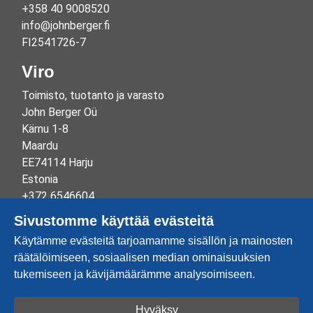
+358 40 9008520
info@johnberger.fi
FI2541726-7
Viro
Toimisto, tuotanto ja varasto
John Berger Oü
Kärnu 1-8
Maardu
EE74114 Harju
Estonia
+372 6546604
info@johnberger.ee
Sivustomme käyttää evästeitä
Reg.nr 10265834
Käytämme evästeitä tarjoamamme sisällön ja mainosten
EE100332513
räätälöimiseen, sosiaalisen median ominaisuuksien
tukemiseen ja kävijämäärämme analysoimiseen.
Hyväksy