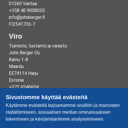
01260 Vantaa
+358 40 9008520
info@johnberger.fi
FI2541726-7
Viro
Toimisto, tuotanto ja varasto
John Berger Oü
Kärnu 1-8
Maardu
EE74114 Harju
Estonia
+372 6546604
info@johnberger.ee
Sivustomme käyttää evästeitä
Reg.nr 10265834
Käytämme evästeitä tarjoamamme sisällön ja mainosten
EE100332513
räätälöimiseen, sosiaalisen median ominaisuuksien
tukemiseen ja kävijämäärämme analysoimiseen.