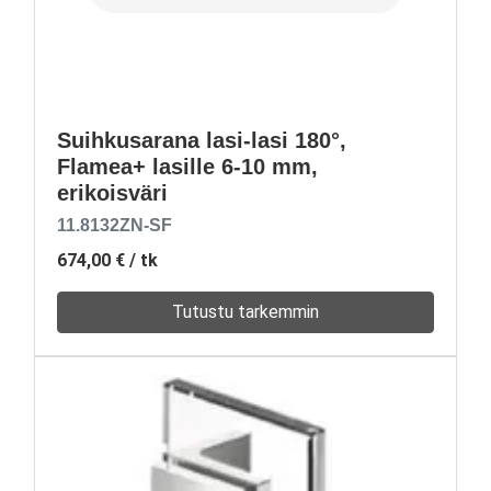
Suihkusarana lasi-lasi 180°,
Flamea+ lasille 6-10 mm,
erikoisväri
11.8132ZN-SF
674,00 €
/ tk
Tutustu tarkemmin