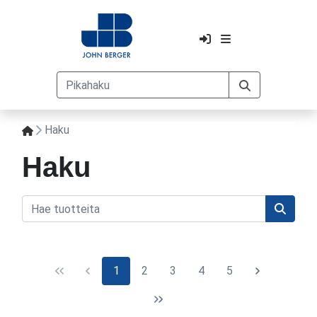
Haku
Haku
1
2
3
4
5