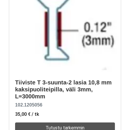
Tiiviste T 3-suunta-2 lasia 10,8 mm
kaksipuoliteipilla, väli 3mm,
L=3000mm
102.1205056
35,00 €
/ tk
Tutustu tarkemmin