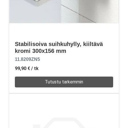
Stabilisoiva suihkuhylly, kiiltävä
kromi 300x156 mm
11.8209ZN5
99,90 €
/ tk
Tutustu tarkemmin