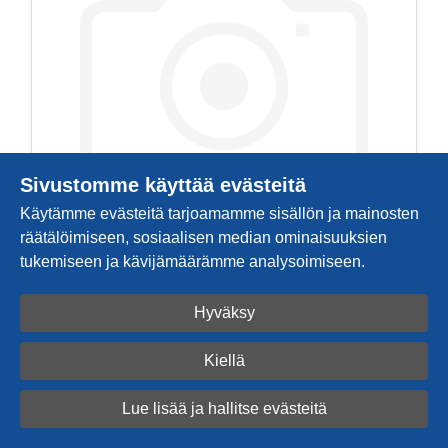
Sivustomme käyttää evästeitä
Käytämme evästeitä tarjoamamme sisällön ja mainosten
räätälöimiseen, sosiaalisen median ominaisuuksien
tukemiseen ja kävijämäärämme analysoimiseen.
Ovennuppi, kaksipuolinen,
Hyväksy
46x28x30mm kiiltävä kromi
11.8263ZN5
Kiellä
50,20 €
/ tk
Lue lisää ja hallitse evästeitä
Tutustu tarkemmin