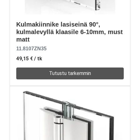
Kulmakiinnike lasiseinä 90°,
kulmalevyllä klaasile 6-10mm, must
matt
11.8107ZN35
49,15 €
/ tk
Tutustu tarkemmin