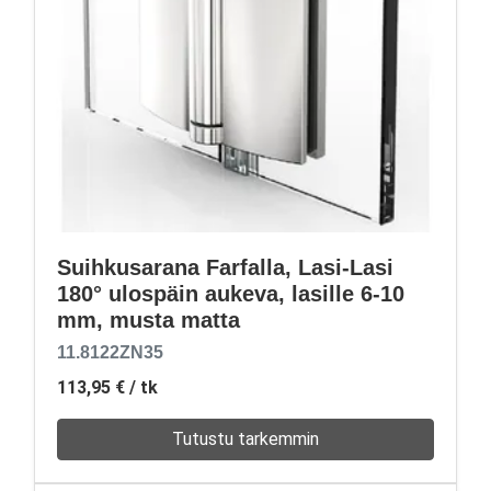
Suihkusarana Farfalla, Lasi-Lasi
180° ulospäin aukeva, lasille 6-10
mm, musta matta
11.8122ZN35
113,95 €
/ tk
Tutustu tarkemmin