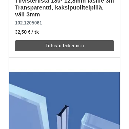
Tiivisterlista 180º 12,8mm lasille 3m
Transparentti, kaksipuoliteipillä,
väli 3mm
102.1205061
32,50 €
/ tk
Tutustu tarkemmin