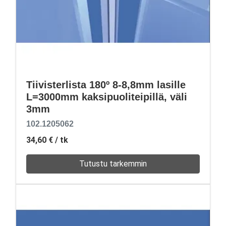
Tiivisterlista 180º 8-8,8mm lasille
L=3000mm kaksipuoliteipillä, väli
3mm
102.1205062
34,60 €
/ tk
Tutustu tarkemmin