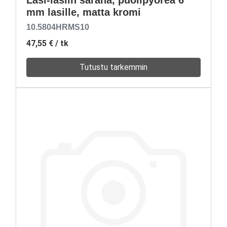
Lasi-lasiin sarana, puolipyöreä 6
mm lasille, matta kromi
10.5804HRMS10
47,55 €
/ tk
Tutustu tarkemmin