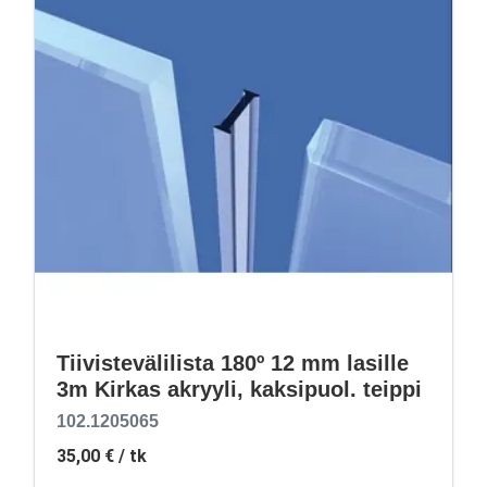
Tiivistevälilista 180º 12 mm lasille
3m Kirkas akryyli, kaksipuol. teippi
102.1205065
35,00 €
/ tk