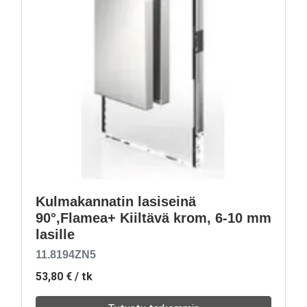
Kulmakannatin lasiseinä
90°,Flamea+ Kiiltävä krom, 6-10 mm
lasille
11.8194ZN5
53,80 €
/ tk