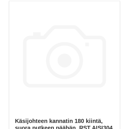
Käsijohteen kannatin 180 kiintä,
suora putkeen päähän, RST AISI304