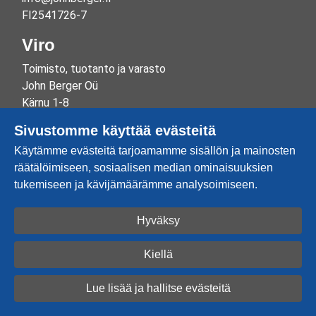
FI2541726-7
Viro
Toimisto, tuotanto ja varasto
John Berger Oü
Kärnu 1-8
Maardu
Sivustomme käyttää evästeitä
EE74114 Harju
Käytämme evästeitä tarjoamamme sisällön ja mainosten
Estonia
räätälöimiseen, sosiaalisen median ominaisuuksien
+372 6546604
tukemiseen ja kävijämäärämme analysoimiseen.
info@johnberger.ee
Reg.nr 10265834
EE100332513
Hyväksy
Kiellä
Lue lisää ja hallitse evästeitä
Luo tili