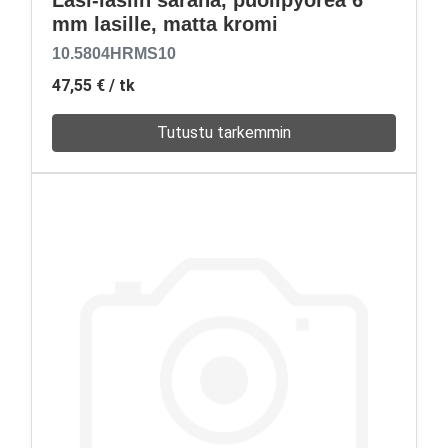
Lasi-lasiin sarana, puolipyöreä 6
mm lasille, matta kromi
10.5804HRMS10
47,55 €
/ tk
Tutustu tarkemmin