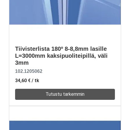
Tiivisterlista 180º 8-8,8mm lasille
L=3000mm kaksipuoliteipillä, väli
3mm
102.1205062
34,60 €
/ tk
Tutustu tarkemmin