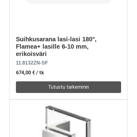
Suihkusarana lasi-lasi 180°,
Flamea+ lasille 6-10 mm,
erikoisväri
11.8132ZN-SF
674,00 €
/ tk
Tutustu tarkemmin