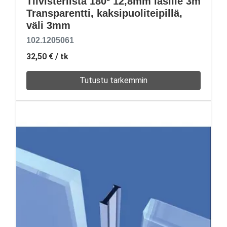
Tiivisterlista 180º 12,8mm lasille 3m
Transparentti, kaksipuoliteipillä,
väli 3mm
102.1205061
32,50 €
/ tk
Tutustu tarkemmin