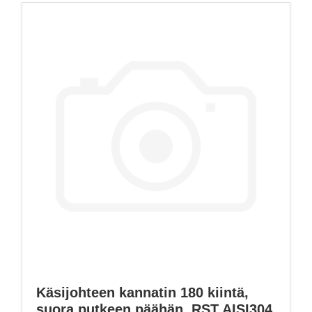
Käsijohteen kannatin 180 kiintä,
suora putkeen päähän, RST AISI304