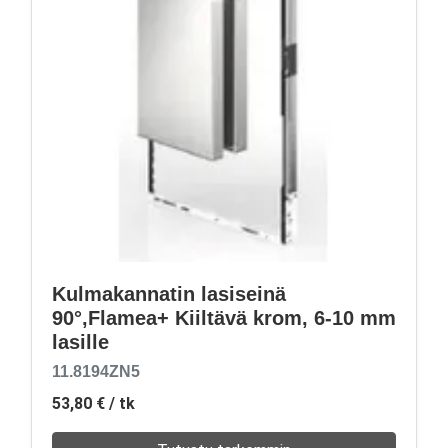
Kulmakannatin lasiseinä
90°,Flamea+ Kiiltävä krom, 6-10 mm
lasille
11.8194ZN5
53,80 €
/ tk