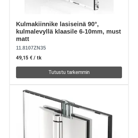
Kulmakiinnike lasiseinä 90°,
kulmalevyllä klaasile 6-10mm, must
matt
11.8107ZN35
49,15 €
/ tk
Tutustu tarkemmin