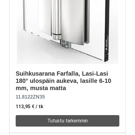
Suihkusarana Farfalla, Lasi-Lasi
180° ulospäin aukeva, lasille 6-10
mm, musta matta
11.8122ZN35
113,95 €
/ tk
Tutustu tarkemmin