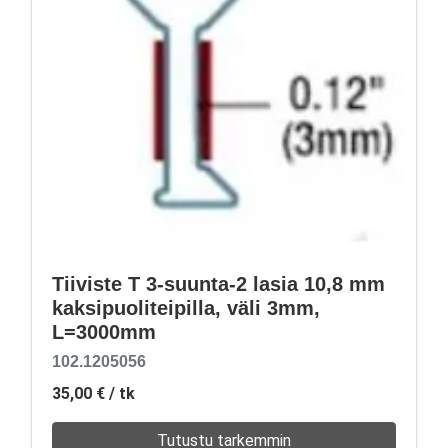
Tiiviste T 3-suunta-2 lasia 10,8 mm
kaksipuoliteipilla, väli 3mm,
L=3000mm
102.1205056
35,00 €
/ tk
Tutustu tarkemmin