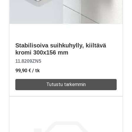
Stabilisoiva suihkuhylly, kiiltävä
kromi 300x156 mm
11.8209ZN5
99,90 €
/ tk
Tutustu tarkemmin