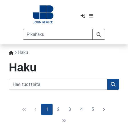
Haku
Haku
1
2
3
4
5