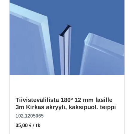
Tiivistevälilista 180º 12 mm lasille
3m Kirkas akryyli, kaksipuol. teippi
102.1205065
35,00 €
/ tk