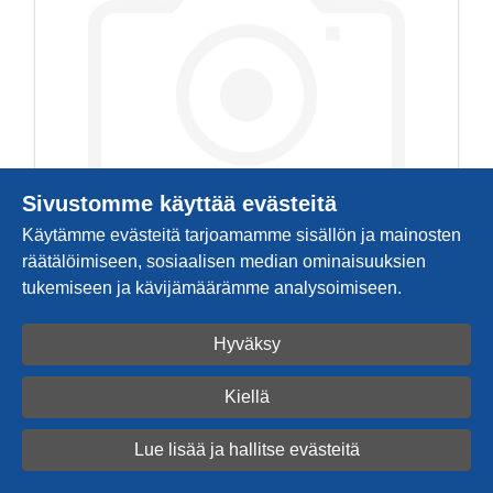
Sivustomme käyttää evästeitä
Käytämme evästeitä tarjoamamme sisällön ja mainosten
räätälöimiseen, sosiaalisen median ominaisuuksien
tukemiseen ja kävijämäärämme analysoimiseen.
Ovennuppi, kaksipuolinen,
Hyväksy
46x28x30mm kiiltävä kromi
11.8263ZN5
Kiellä
50,20 €
/ tk
Lue lisää ja hallitse evästeitä
Tutustu tarkemmin