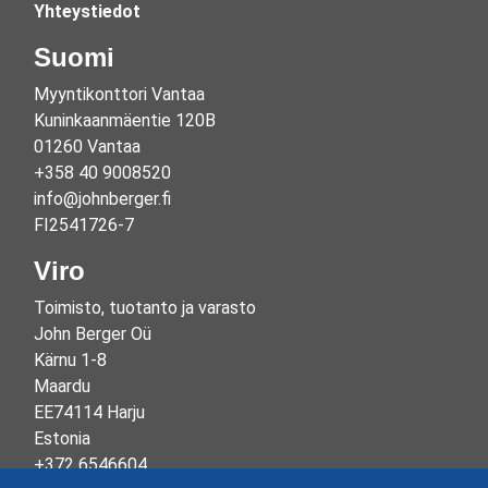
Yhteystiedot
Suomi
Myyntikonttori Vantaa
Kuninkaanmäentie 120B
01260 Vantaa
+358 40 9008520
info@johnberger.fi
FI2541726-7
Viro
Toimisto, tuotanto ja varasto
John Berger Oü
Kärnu 1-8
Maardu
EE74114 Harju
Estonia
+372 6546604