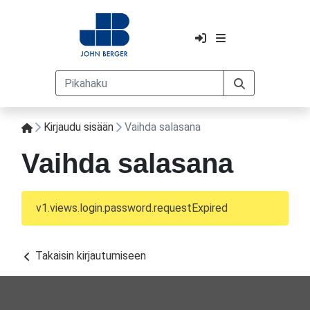
Kirjaudu sisään
Vaihda salasana
Vaihda salasana
v1.views.login.password.requestExpired
Takaisin kirjautumiseen