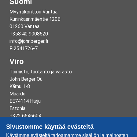
Suomi
Myyntikonttori Vantaa
Kuninkaanmäentie 120B
01260 Vantaa
+358 40 9008520
info@johnberger.fi
FI2541726-7
Viro
Toimisto, tuotanto ja varasto
John Berger Oü
Kärnu 1-8
Maardu
EE74114 Harju
Estonia
+372 6546604
info@johnberger.ee
Sivustomme käyttää evästeitä
Reg.nr 10265834
Käytämme evästeitä tarjoamamme sisällön ja mainosten