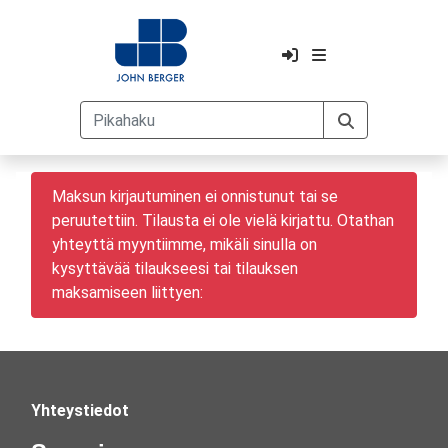
Maksun kirjautuminen ei onnistunut tai se
peruutettiin. Tilausta ei ole vielä kirjattu. Otathan
yhteyttä myyntiimme, mikäli sinulla on
kysyttävää tilaukseesi tai tilauksen
maksamiseen liittyen:
Yhteystiedot