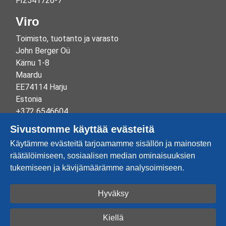
FI2541726-7
Viro
Toimisto, tuotanto ja varasto
John Berger Oü
Kärnu 1-8
Maardu
EE74114 Harju
Estonia
+372 6546604
info@johnberger.ee
Sivustomme käyttää evästeitä
Reg.nr 10265834
Käytämme evästeitä tarjoamamme sisällön ja mainosten
EE100332513
räätälöimiseen, sosiaalisen median ominaisuuksien
tukemiseen ja kävijämäärämme analysoimiseen.
Hyväksy
Luo tili
Kirjaudu sisään
Kiellä