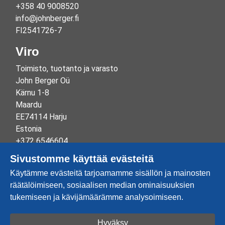
+358 40 9008520
info@johnberger.fi
FI2541726-7
Viro
Toimisto, tuotanto ja varasto
John Berger Oü
Kärnu 1-8
Maardu
EE74114 Harju
Estonia
+372 6546604
info@johnberger.ee
Sivustomme käyttää evästeitä
Reg.nr 10265834
Käytämme evästeitä tarjoamamme sisällön ja mainosten
EE100332513
räätälöimiseen, sosiaalisen median ominaisuuksien
tukemiseen ja kävijämäärämme analysoimiseen.
Hyväksy