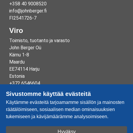
+358 40 9008520
info@johnberger.fi
FI2541726-7
Viro
Toimisto, tuotanto ja varasto
John Berger Oü
Kärnu 1-8
Maardu
EE74114 Harju
Estonia
+372 6546604
info@johnberger.ee
Sivustomme käyttää evästeitä
Reg.nr 10265834
Käytämme evästeitä tarjoamamme sisällön ja mainosten
EE100332513
räätälöimiseen, sosiaalisen median ominaisuuksien
tukemiseen ja kävijämäärämme analysoimiseen.
Hyväksy