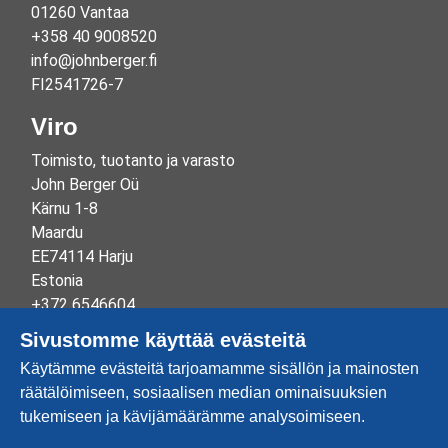
01260 Vantaa
+358 40 9008520
info@johnberger.fi
FI2541726-7
Viro
Toimisto, tuotanto ja varasto
John Berger Oü
Kärnu 1-8
Maardu
EE74114 Harju
Estonia
+372 6546604
info@johnberger.ee
Sivustomme käyttää evästeitä
Reg.nr 10265834
Käytämme evästeitä tarjoamamme sisällön ja mainosten
EE100332513
räätälöimiseen, sosiaalisen median ominaisuuksien
tukemiseen ja kävijämäärämme analysoimiseen.