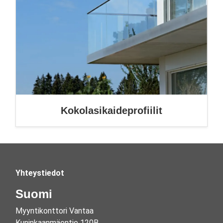
Kokolasikaideprofiilit
Yhteystiedot
Suomi
Myyntikonttori Vantaa
Kuninkaanmäentie 120B