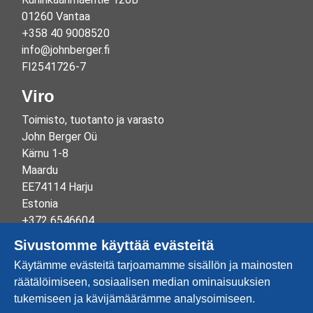
01260 Vantaa
+358 40 9008520
info@johnberger.fi
FI2541726-7
Viro
Toimisto, tuotanto ja varasto
John Berger Oü
Kärnu 1-8
Maardu
EE74114 Harju
Estonia
+372 6546604
info@johnberger.ee
Sivustomme käyttää evästeitä
Reg.nr 10265834
Käytämme evästeitä tarjoamamme sisällön ja mainosten
EE100332513
räätälöimiseen, sosiaalisen median ominaisuuksien
tukemiseen ja kävijämäärämme analysoimiseen.