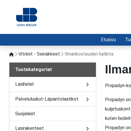
Etusivu
Tu
Vitriinit - Seinäkkeet
Ilmankosteuden hallinta
Ilma
Tuotekategoriat
Lasihelat
Propadyn-ko
Palveluluukut-Läpiantolaatikot
Propadyn on 
kuljetuskontt
Suojalasit
kuten hedelmi
Propadyn on 
Lasirakenteet