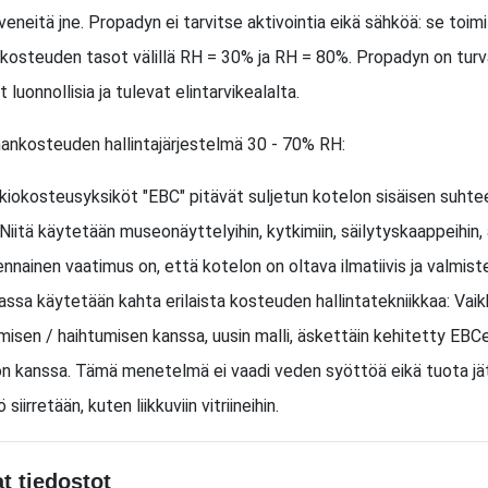
 veneitä jne. Propadyn ei tarvitse aktivointia eikä sähköä: se toi
 kosteuden tasot välillä RH = 30% ja RH = 80%. Propadyn on turval
 luonnollisia ja tulevat elintarvikealalta.
mankosteuden hallintajärjestelmä 30 - 70% RH:
kiokosteusyksiköt "EBC" pitävät suljetun kotelon sisäisen suhte
Niitä käytetään museonäyttelyihin, kytkimiin, säilytyskaappeihin, 
ennainen vaatimus on, että kotelon on oltava ilmatiivis ja valmis
assa käytetään kahta erilaista kosteuden hallintatekniikkaa: Vai
isen / haihtumisen kanssa, uusin malli, äskettäin kehitetty EBCeas
n kanssa. Tämä menetelmä ei vaadi veden syöttöä eikä tuota jät
 siirretään, kuten liikkuviin vitriineihin.
t tiedostot