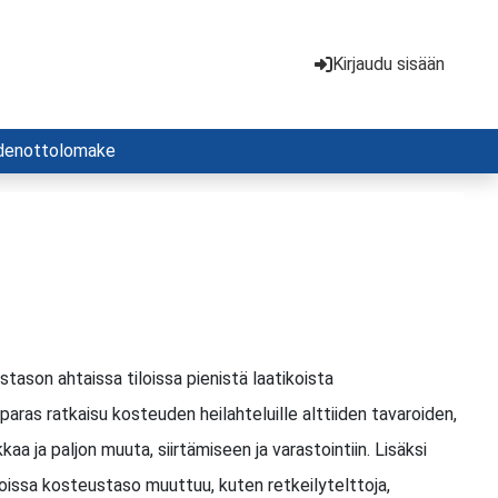
Kirjaudu sisään
denottolomake
ason ahtaissa tiloissa pienistä laatikoista
paras ratkaisu kosteuden heilahteluille alttiiden tavaroiden,
aa ja paljon muuta, siirtämiseen ja varastointiin. Lisäksi
oissa kosteustaso muuttuu, kuten retkeilytelttoja,