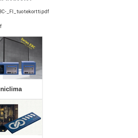
BC-_FI_tuotekortti.pdf
f
niclima