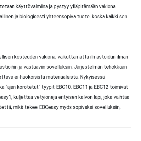
mitetaan käyttövalmiina ja pystyy ylläpitämään vakiona
linen ja biologisesti yhteensopiva tuote, koska kaikki sen
ellisen kosteuden vakiona, vaikuttamatta ilmastoidun ilman
astioihin ja vastaaviin sovelluksiin. Järjestelmän tehokkaan
tettava ei-huokoisista materiaaleista. Nykyisessä
kka "ajan korotetut" tyypit EBC10, EBC11 ja EBC12 toimivat
y1, kuljettaa vetyioneja erityisen kalvon läpi, joka vaihtaa
että, mikä tekee EBCeasy myös sopivaksi sovelluksiin,