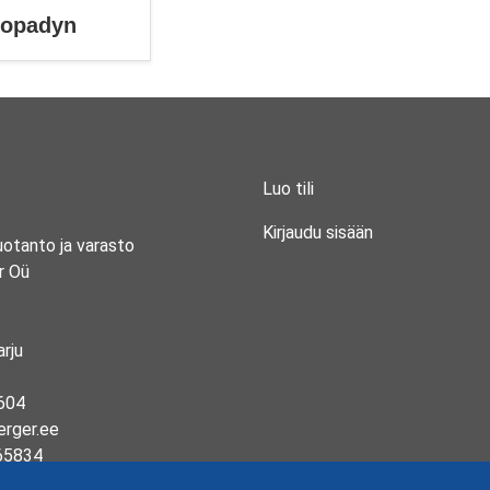
ropadyn
Luo tili
Kirjaudu sisään
uotanto ja varasto
r Oü
rju
604
erger.ee
65834
13