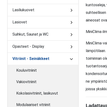
kuntosaleja,
Lasiliukuovet
suhteellisen
aineosat ovat
Lasiovet
MiniClima il
Suihkut, Saunat ja WC
MiniClima-va
Opasteet - Display
lämpötilaan. 
toiminnan ol
Vitriinit - Seinäkkeet
tuotantosarj
Kouluvitriinit
kondensoitum
ne ympäristö
Vakiovitriinit
joissa yksikkö
Kokolasivitriinit, lasikuvut
Modulaariset vitriinit
Ladattava