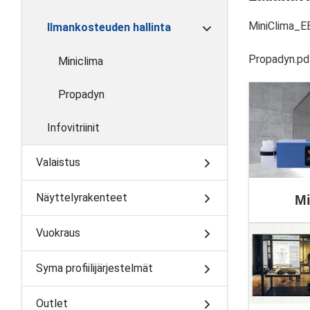
MiniClima_E
Ilmankosteuden hallinta
Propadyn.pd
Miniclima
Propadyn
Infovitriinit
Valaistus
Näyttelyrakenteet
Mi
Vuokraus
Syma profiilijärjestelmät
Outlet