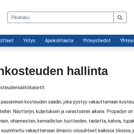
otteet
Yritys
Ajankohtaista
Yhteystiedot
Yhtey
nkosteuden hallinta
steudensäätökasetit:
passiivinen kosteuden säädin, joka pystyy vakauttamaan kosteust
eihin. Näyttelyn, kuljetuksen ja varastoinnin aikana. Propadyn on 
en, vihannesten, kemiallisten tuotteiden, taidetta, kahvia, tupakk
suunniteltu vakauttamaan ilmasto-olosuhteet kaikissa tiloissa, j